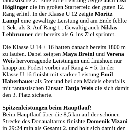
fantastische 2. Eine tolle Leistung zeigte auch
Lea
Höglinger
die im großen Starterfeld den guten 12.
Rang erlief. In der Klasse U 12 zeigte
Moritz
Lampl
eine gewaltige Leistung und am Ende fehlte
1 Sek. als 3. Auf Rang 1.. Gewaltig auch
Niklas
Lehbrunner
der bereits als 6. ins Ziel sprintet.
Die Klasse U 14 + 16 hatten danach bereits 1800 m
zu laufen. Dabei zeigten
Maya Breinl
und
Verena
Weis
hervorragende Leistungen und finishten nur
knapp am Podest vorbei auf Rang 4 + 5. In der
Klasse U 16 finisht mit starker Leistung
Emil
Haberhauer
als 5ter und bei den Mädels ebenfalls
mit fantastischen Einsatz
Tanja Weis
die sich damit
den 3. Platz sicherte.
Spitzenleistungen beim Hauptlauf!
Beim Hauptlauf über die 8,5 km auf der schönen
Strecke des Donaualtarms finishte
Domenik Vizani
in 29:24 min als Gesamt 2. und holt sich damit den