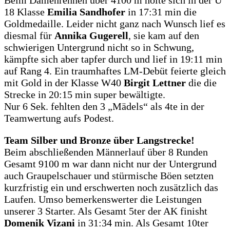
Beim Damenrennen über 4100 m holte sich in der U
18 Klasse
Emilia Sandhofer
in 17:31 min die
Goldmedaille. Leider nicht ganz nach Wunsch lief es
diesmal für
Annika Gugerell
, sie kam auf den
schwierigen Untergrund nicht so in Schwung,
kämpfte sich aber tapfer durch und lief in 19:11 min
auf Rang 4. Ein traumhaftes LM-Debüt feierte gleich
mit Gold in der Klasse W40
Birgit Lettner
die die
Strecke in 20:15 min super bewältigte.
Nur 6 Sek. fehlten den 3 „Mädels“ als 4te in der
Teamwertung aufs Podest.
Team Silber und Bronze über Langstrecke!
Beim abschließenden Männerlauf über 8 Runden
Gesamt 9100 m war dann nicht nur der Untergrund
auch Graupelschauer und stürmische Böen setzten
kurzfristig ein und erschwerten noch zusätzlich das
Laufen. Umso bemerkenswerter die Leistungen
unserer 3 Starter. Als Gesamt 5ter der AK finisht
Domenik Vizani
in 31:34 min. Als Gesamt 10ter