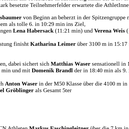
tark besetzte Teilnehmerfelder erwartete die AthletInne
ssbaumer
von Beginn an beherzt in der Spitzengruppe 
m als tolle 6. in 10:29 min ins Ziel,
tungen
Lena Habersack
(11:21 min) und
Verena Weis
(
stung finisht
Katharina Leimer
über 3100 m in 15:17 
n, dabei sichert sich
Matthias Waser
sensationell in
8 min und mit
Domenik Brandl
der in 18:40 min als 9. i
ich
Anton Waser
in der M50 Klasse über die 4100 m in 
el Gröblinger
als Gesamt 5ter
LCN Athleten
Markus Faschingleitner
über die 7 km in