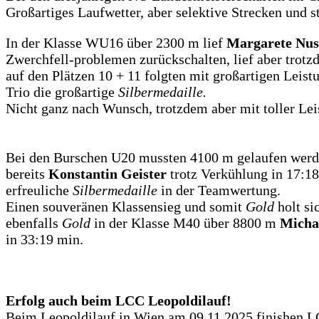
Großartiges Laufwetter, aber selektive Strecken und s
In der Klasse WU16 über 2300 m lief
Margarete Nu
Zwerchfell-problemen zurückschalten, lief aber trotzde
auf den Plätzen 10 + 11 folgten mit großartigen Leis
Trio die großartige
Silbermedaille.
Nicht ganz nach Wunsch, trotzdem aber mit toller Lei
Bei den Burschen U20 mussten 4100 m gelaufen werde
bereits
Konstantin Geister
trotz Verkühlung in 17:1
erfreuliche
Silbermedaille
in der Teamwertung.
Einen souveränen Klassensieg und somit
Gold
holt s
ebenfalls
Gold
in der Klasse M40 über 8800 m
Micha
in 33:19 min.
Erfolg auch beim LCC Leopoldilauf!
Beim Leopoldilauf in Wien am 09.11.2025 finishen 