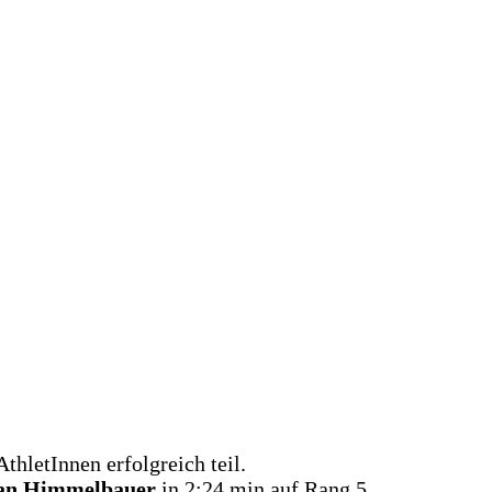
hletInnen erfolgreich teil.
an Himmelbauer
in 2:24 min auf Rang 5.