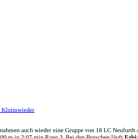
r Kloimwieder
 nahmen auch wieder eine Gruppe von 18 LC Neufurth At
00 m in 2:07 min Rang 3. Bei den Burschen läuft
Fabi