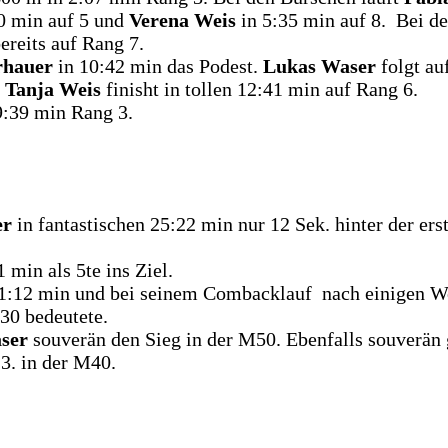
0 min auf 5 und
Verena Weis
in 5:35 min auf 8. Bei d
ereits auf Rang 7.
rhauer
in 10:42 min das Podest.
Lukas Waser
folgt au
d
Tanja Weis
finisht in tollen 12:41 min auf Rang 6.
9:39 min Rang 3.
er
in fantastischen 25:22 min nur 12 Sek. hinter der ers
 min als 5te ins Ziel.
21:12 min und bei seinem Combacklauf nach einigen 
M30 bedeutete.
aser
souverän den Sieg in der M50. Ebenfalls souverän
13. in der M40.