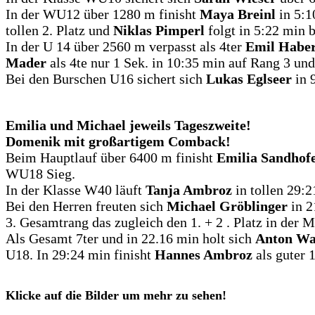
In der WU12 über 1280 m finisht
Maya Breinl
in 5:1
tollen 2. Platz und
Niklas Pimperl
folgt in 5:22 min b
In der U 14 über 2560 m verpasst als 4ter
Emil Habe
Mader
als 4te nur 1 Sek. in 10:35 min auf Rang 3 un
Bei den Burschen U16 sichert sich
Lukas Eglseer
in 
Emilia und Michael jeweils Tageszweite!
Domenik mit großartigem Comback!
Beim Hauptlauf über 6400 m finisht
Emilia Sandhof
WU18 Sieg.
In der Klasse W40 läuft
Tanja Ambroz
in tollen 29:21
Bei den Herren freuten sich
Michael Gröblinger
in 
3. Gesamtrang das zugleich den 1. + 2 . Platz in der 
Als Gesamt 7ter und in 22.16 min holt sich
Anton W
U18. In 29:24 min finisht
Hannes Ambroz
als guter 
Klicke auf die Bilder um mehr zu sehen!