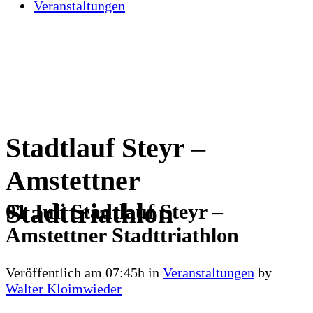
Veranstaltungen
Stadtlauf Steyr –
Amstettner
Stadttriathlon
01 Juli
Stadtlauf Steyr –
Amstettner Stadttriathlon
Veröffentlich am 07:45h
in
Veranstaltungen
by
Walter Kloimwieder