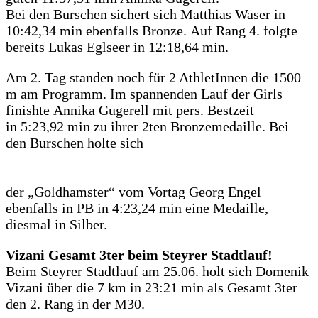
Bei den Burschen sichert sich Matthias Waser in
10:42,34 min ebenfalls Bronze.
Auf Rang 4. folgte
bereits Lukas Eglseer in 12:18,64 min.
Am 2. Tag standen noch für 2 AthletInnen die 1500
m am Programm.
Im spannenden Lauf der
Girls
finishte
Annika Gugerell
mit pers. Bestzeit
in
5:23,92 mi
n zu ihrer 2ten Bronzemedaille.
Bei
den Burschen holte sich
der
„Goldhamster“ vom Vortag
Georg Engel
ebenfalls in PB in 4:23,24 min eine
Medaille,
diesmal in
Silber.
Vizani Gesamt 3ter beim S
teyrer Stadtlauf!
Beim Steyrer Stadtlauf am 25.06. holt sich
Domenik
Vizani
über die 7 km in 23:21
min als Gesamt 3ter
den 2. Rang in der M30.