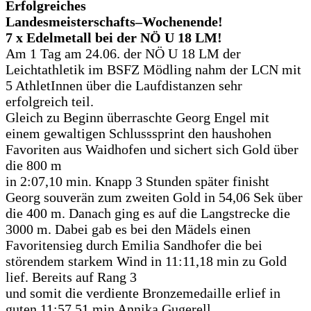
Erfolgreiches
Landesmeisterschafts
–
Wochenende!
7 x
Edelmetall bei der NÖ U 18 LM!
Am 1 Tag am 24.06. der NÖ U 18 LM der
Leichtathletik im BSF
Z Mödling nahm
der
LCN mit
5 AthletInnen über die Laufdistanzen sehr
erfolgreich teil.
Gleich zu Beginn überraschte Georg Engel mit
einem gewaltigen Schlusssprint
den haushohen
Favoriten aus Waidhofen und sichert sich Gold über
die 800 m
in 2:07,10 min. Knapp 3 Stunden später finisht
Georg souverän zum zweiten
Go
ld in 54,06 Sek über
die 400
m.
Danach ging es auf die Langstrecke die
3000
m. Dabei gab es bei den Mädels einen
Favoritensieg durch Emilia Sandhofer die
bei
störendem starkem Wind in 11:11,18 min zu Gold
lief. Bereits auf Rang 3
und somit die verdiente Bronzemedaille erlief in
guten
11:57,51 min Annika
Gugerell.